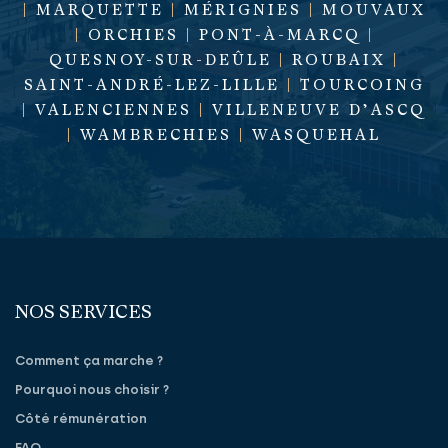
|
MARQUETTE
|
MÉRIGNIES
|
MOUVAUX
|
ORCHIES
|
PONT-À-MARCQ
|
QUESNOY-SUR-DEÛLE
|
ROUBAIX
|
SAINT-ANDRÉ-LEZ-LILLE
|
TOURCOING
|
VALENCIENNES
|
VILLENEUVE D’ASCQ
|
WAMBRECHIES
|
WASQUEHAL
NOS SERVICES
Comment ça marche ?
Pourquoi nous choisir ?
Côté rémunération
FAQ