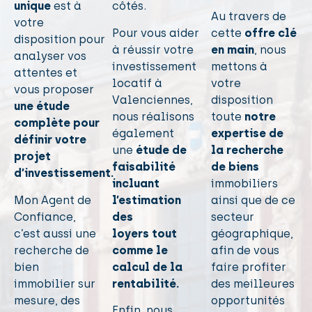
unique
est à
côtés.
Au travers de
votre
Pour vous aider
cette
offre clé
disposition pour
à réussir votre
en main
, nous
analyser vos
investissement
mettons à
attentes et
locatif à
votre
vous proposer
Valenciennes,
disposition
une étude
nous réalisons
toute
notre
complète pour
également
expertise de
définir votre
une
étude de
la recherche
projet
faisabilité
de biens
d’investissement.
incluant
immobiliers
Mon Agent de
l’estimation
ainsi que de ce
Confiance,
des
secteur
c’est aussi une
loyers tout
géographique,
recherche de
comme le
afin de vous
bien
calcul de la
faire profiter
immobilier sur
rentabilité.
des meilleures
mesure, des
opportunités
Enfin, nous