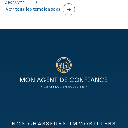
Découvrir
principale
Marcq-en-Baroeul
Résidence principale
Voir tous les témoignages
NOS CHASSEURS IMMOBILIERS