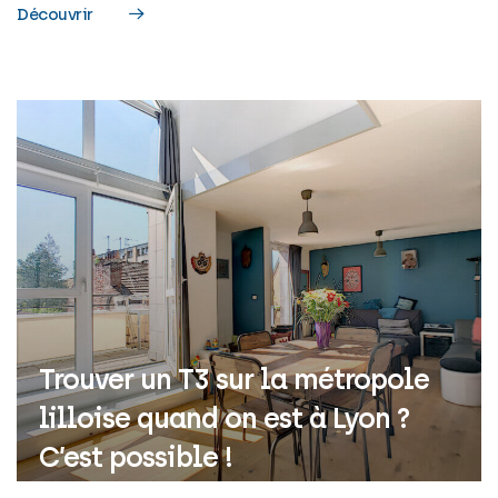
Découvrir
Trouver un T3 sur la métropole
T2 “hyper” lumineux dans
lilloise quand on est à Lyon ?
l’hyper-centre de Lille
C’est possible !
Lille (Hyper-centre)
Résidence