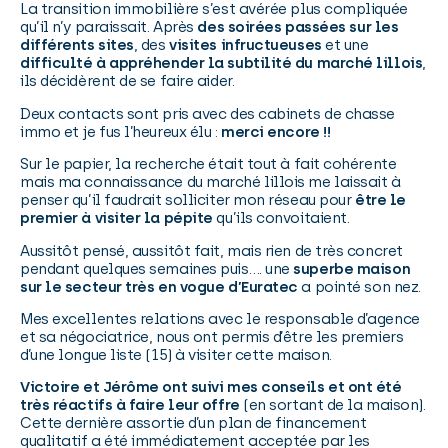
La transition immobilière s’est avérée plus compliquée
qu’il n’y paraissait. Après
des soirées passées sur les
différents sites
, des
visites infructueuses
et une
difficulté à appréhender la subtilité du marché lillois
,
ils décidèrent de se faire aider.
Deux contacts sont pris avec des cabinets de chasse
immo et je fus l’heureux élu :
merci encore !!
Sur le papier, la recherche était tout à fait cohérente
mais ma connaissance du marché lillois me laissait à
penser qu’il faudrait solliciter mon réseau pour
être le
premier à visiter la pépite
qu’ils convoitaient.
Aussitôt pensé, aussitôt fait, mais rien de très concret
pendant quelques semaines puis…. une
superbe maison
sur le secteur très en vogue d’Euratec
a pointé son nez.
Mes excellentes relations avec le responsable d’agence
et sa négociatrice, nous ont permis d’être les premiers
d’une longue liste (15) à visiter cette maison.
Victoire et Jérôme ont suivi mes conseils et ont été
très réactifs à faire leur offre
(en sortant de la maison).
Cette dernière assortie d’un plan de financement
qualitatif a été immédiatement acceptée par les