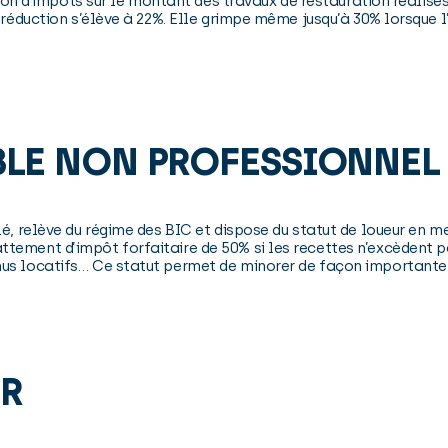
ction d’impôts sur le montant des travaux de restauration réalis
 réduction s’élève à 22%. Elle grimpe même jusqu’à 30% lorsque 
BLE NON PROFESSIONNEL
é, relève du régime des BIC et dispose du statut de loueur en me
tement d’impôt forfaitaire de 50% si les recettes n’excèdent pa
s locatifs… Ce statut permet de minorer de façon importante l’
ER