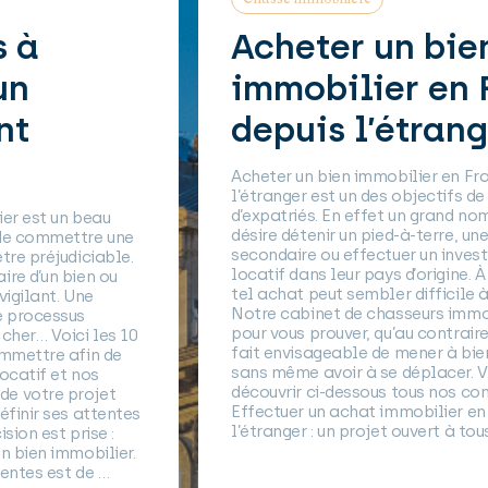
 à
Acheter un bie
un
immobilier en 
nt
depuis l’étrang
Acheter un bien immobilier en Fra
l’étranger est un des objectifs d
d’expatriés. En effet un grand nom
er est un beau
désire détenir un pied-à-terre, une
de commettre une
secondaire ou effectuer un invest
re préjudiciable.
locatif dans leur pays d’origine. À 
re d’un bien ou
tel achat peut sembler difficile à 
igilant. Une
Notre cabinet de chasseurs immobi
 processus
pour vous prouver, qu’au contraire, 
cher… Voici les 10
fait envisageable de mener à bien 
mmettre afin de
sans même avoir à se déplacer. Vo
ocatif et nos
découvrir ci-dessous tous nos cons
e votre projet
Effectuer un achat immobilier en 
finir ses attentes
l’étranger : un projet ouvert à tou
ion est prise :
n bien immobilier.
entes est de …