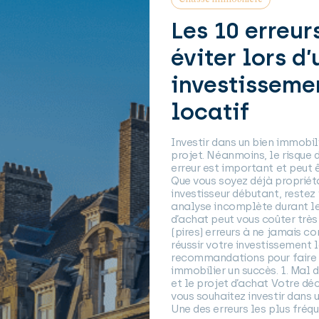
Les 10 erreurs
gocier le
éviter lors d’
e futur
investisseme
lier ?
locatif
t d’une maison ou d’un
Investir dans un bien immobili
 négociation est une
projet. Néanmoins, le risque 
ux financiers sont
erreur est important et peut êt
ier ne s’improvise
Que vous soyez déjà propriétai
cat dont l’issue n’est
investisseur débutant, restez v
 s’accorder avec le
analyse incomplète durant le
rra convenir aux deux
d’achat peut vous coûter très 
passer à côté du bien
(pires) erreurs à ne jamais co
’aboutissent pas.
réussir votre investissement l
ner à bien une
recommandations pour faire d
er les leviers de
immobilier un succès. 1. Mal dé
 prix du marché Est-ce
et le projet d’achat Votre décis
oitez correspond aux
vous souhaitez investir dans u
Une des erreurs les plus fréqu