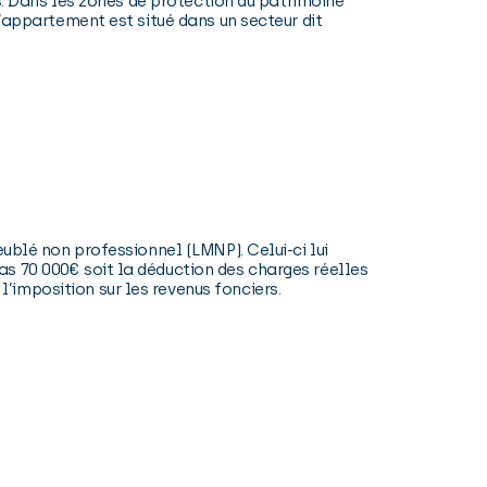
és. Dans les zones de protection du patrimoine
l’appartement est situé dans un secteur dit
ublé non professionnel (LMNP). Celui-ci lui
s 70 000€ soit la déduction des charges réelles
imposition sur les revenus fonciers.