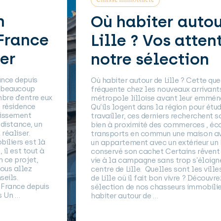
n
Où habiter autou
France
Lille ? Vos attent
er
notre sélection
nce depuis
Où habiter autour de Lille ? Cette ques
e beaucoup
fréquente chez les nouveaux arrivants
bre d’entre eux
métropole lilloise avant leur emmén
 résidence
Qu’ils logent dans la région pour étudi
issement
travailler, ces derniers recherchent so
distance, un
bien à proximité des commerces , éco
réaliser.
transports en commun une maison ave
liers est là
un appartement avec un extérieur un 
il est tout à
conservé son cachet Certains rêvent a
ce projet,
vie à la campagne sans trop s’éloigne
us allez
centre de Lille. Quelles sont les ville
eils.
de Lille où il fait bon vivre ? Découvrez
France depuis
sélection de nos chasseurs immobilier
s Un …
habiter autour de …